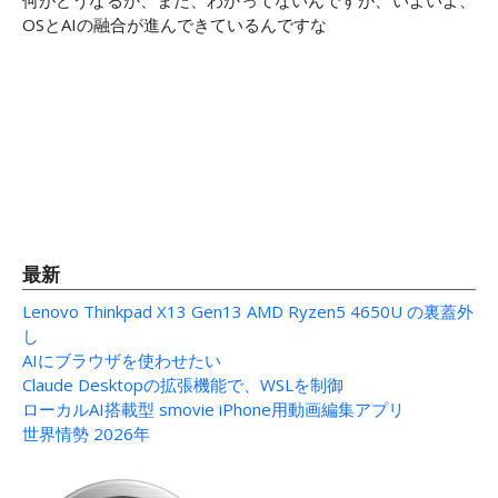
何がどうなるか、まだ、わかってないんですが、いよいよ、
OSとAIの融合が進んできているんですな
次の記事へ: MacOS の Docker環境で、no
次へ
最新
Lenovo Thinkpad X13 Gen13 AMD Ryzen5 4650U の裏蓋外
し
AIにブラウザを使わせたい
Claude Desktopの拡張機能で、WSLを制御
ローカルAI搭載型 smovie iPhone用動画編集アプリ
世界情勢 2026年