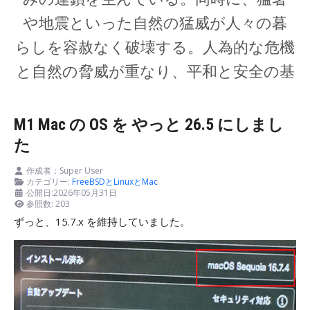
M1 Mac の OS を やっと 26.5 にしまし
た
作成者：
Super User
カテゴリー:
FreeBSDとLinuxとMac
公開日:2026年05月31日
参照数: 203
ずっと、15.7.x を維持していました。