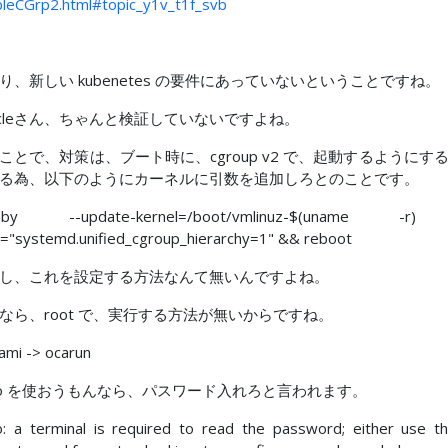
leCGrp2.html#topic_y1v_t1f_svb
り、新しい kubenetes の要件にあっていないということですね。
acleさん、ちゃんと検証していないですよね。
ことで、対策は、ブート時に、cgroup v2 で、起動するようにす
る為、以下のようにカーネルに引数を追加しろとのことです。
bby --update-kernel=/boot/vmlinuz-$(uname -r
="systemd.unified_cgroup_hierarchy=1" && reboot
し、これを設定する方法なんて無いんですよね。
なら、root で、実行する方法が無いからですね。
mi -> ocarun
do を使おうもんなら、パスワード入れろと言われます。
: a terminal is required to read the password; either use t