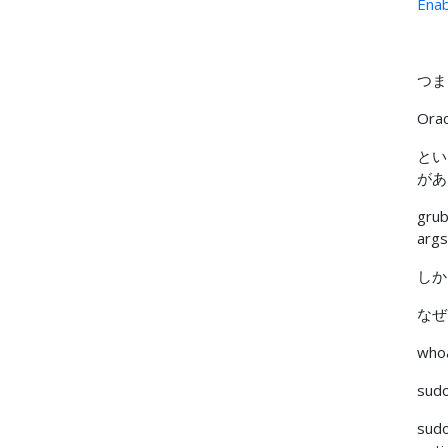
Enab
つま
Or
とい
があ
gru
args
しか
なぜ
whoa
su
sudo