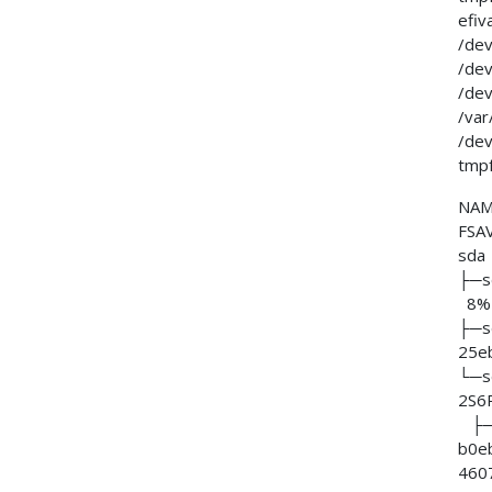
efi
/de
/de
/de
/var
/d
tm
N
FSA
├
8% 
├─
25e
└─s
2S
├─
b0e
4607