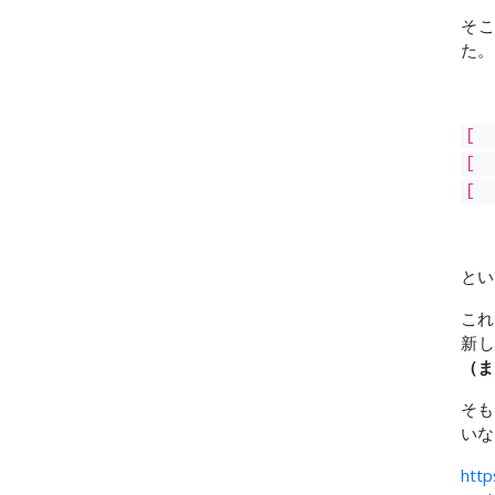
そこ
た。
[ 
[ 
[ 
とい
これ
新
（ま
そも
いな
http