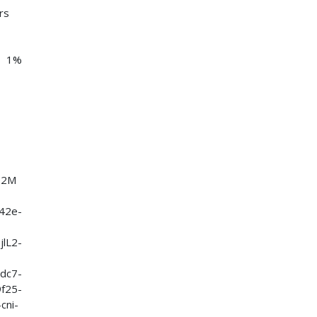
rs
4 1%
ID
2M
2e-
lL2-
c7-
f25-
cni-