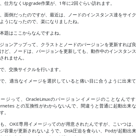
、仕方なくUpgrade作業が、1年に2回ぐらい訪れます。
、面倒だったのですが、最近は、ノードのインスタンス達をサイ
ようになったので、楽になりましたね。
本題はここからなんですよね。
ジョンアップって、クラストとノードのバージョンを更新すれば
けど、ノードは、バージョンを更新しても、動作中のインスタン
されません。
で、交換サイクルを行います。
で、適当なイメージを選択していると痛い目に合うように出来
ージって、OracleLinuxのバージョンイメージのことなんで
bernetes との互換性がわからないんで、間違うと普通に起動出来
す。
も、OKE専用イメージってのが用意されたんですが、こいつは
ジ容量が更新されないようで、Disk圧迫を食らい、Podが起動出