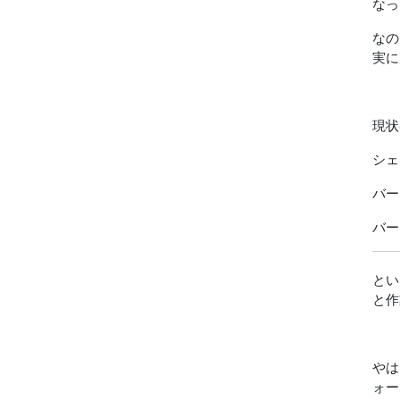
なっ
なの
実に
現状
シェイ
バージ
バー
とい
と作
やは
ォー