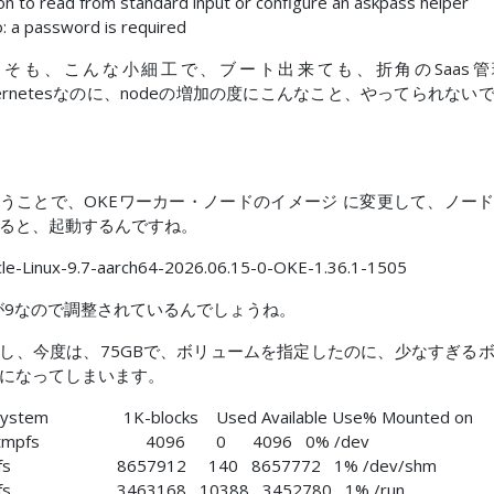
on to read from standard input or configure an askpass helper
: a password is required
もそも、こんな小細工で、ブート出来ても、折角のSaas管
bernetesなのに、nodeの増加の度にこんなこと、やってられない
うことで、OKEワーカー・ノードのイメージ に変更して、ノー
ると、起動するんですね。
le-Linux-9.7-aarch64-2026.06.15-0-OKE-1.36.1-1505
が9なので調整されているんでしょうね。
し、今度は、75GBで、ボリュームを指定したのに、少なすぎる
になってしまいます。
esystem 1K-blocks Used Available Use% Mounted on
vtmpfs 4096 0 4096 0% /dev
pfs 8657912 140 8657772 1% /dev/shm
pfs 3463168 10388 3452780 1% /run