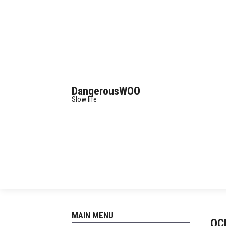
DangerousWOO
Slow life
MAIN MENU
O