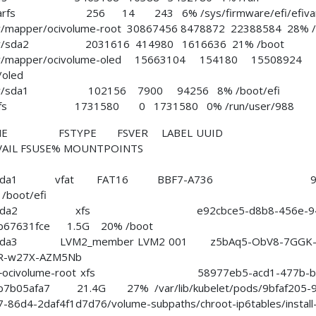
varfs 256 14 243 6% /sys/firmware/efi/efiva
v/mapper/ocivolume-root 30867456 8478872 22388584 28% /
v/sda2 2031616 414980 1616636 21% /boot
v/mapper/ocivolume-oled 15663104 154180 1550892
/oled
ev/sda1 102156 7900 94256 8% /boot/efi
pfs 1731580 0 1731580 0% /run/user/988
AME FSTYPE FSVER LABEL UU
VAIL FSUSE% MOUNTPOINTS
sda
─sda1 vfat FAT16 BBF7-A736 9
/boot/efi
sda2 xfs e92cbce5-d8b8-456e-94
b67631fce 1.5G 20% /boot
da3 LVM2_member LVM2 001 z5bAq5-ObV8-7GGK-j
6R-w27X-AZM5Nb
ocivolume-root xfs 58977eb5-acd1-477b-bd
b7b05afa7 21.4G 27% /var/lib/kubelet/pods/9bfaf205-9
-86d4-2daf4f1d7d76/volume-subpaths/chroot-ip6tables/install-