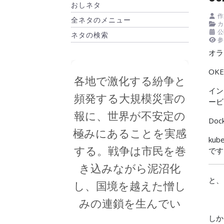
おしネタ
作
全ネタのメニュー
カ
公
ネタの検索
参
オラ
OK
イン
ービ
Do
ku
です
と、
しか