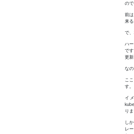
ので
前は
来る
で、
ハー
です
更新
なの
ここ
す。
イメ
ku
りま
しか
レー