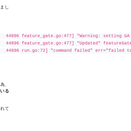
みまし
44896 feature_gate.go:477] "Warning: setting GA f
 44896 feature_gate.go:477] "Updated" featureGate
44896 run.go:72] "command failed" err="failed to 
る為、
ている
されて