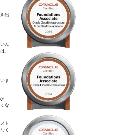
クル出
良いん
スは、
ていま
すが、
なくな
、スト
来なく