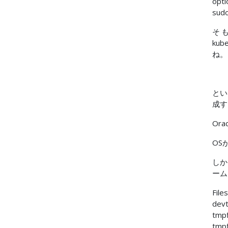
opti
sudo
そ
ku
ね。
とい
成す
Orac
OS
しか
ーム
Fil
de
tm
tm